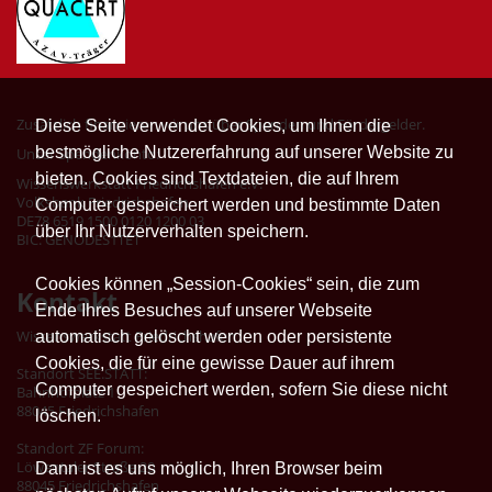
Zusätzlich finanzieren wir uns über Spenden und Fördergelder.
Diese Seite verwendet Cookies, um Ihnen die
bestmögliche Nutzererfahrung auf unserer Website zu
Unser Spendenkonto:
bieten. Cookies sind Textdateien, die auf Ihrem
Wissenswerkstatt Friedrichshafen e.V.
Volksbank Friedrichshafen
Computer gespeichert werden und bestimmte Daten
DE78 6519 1500 0120 1200 03
über Ihr Nutzerverhalten speichern.
BIC: GENODES1TET
Cookies können „Session-Cookies“ sein, die zum
Kontakt
Ende Ihres Besuches auf unserer Webseite
Wissenswerkstatt Friedrichshafen
automatisch gelöscht werden oder persistente
Cookies, die für eine gewisse Dauer auf ihrem
Standort SEE.STATT:
Computer gespeichert werden, sofern Sie diese nicht
Bahnhofplatz 1
88045 Friedrichshafen
löschen.
Standort ZF Forum:
Löwentaler Straße 20
Dann ist es uns möglich, Ihren Browser beim
88045 Friedrichshafen