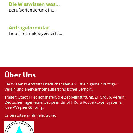
Die Wisswissen was...
Berufsorientierung in...
Anfrageformular...
Liebe Technikbegeisterte...
Über Uns
Die Wissenswerkstatt Friedrichshafen e.V. ist ein gemeinnütziger
Verein und anerkannter außerschulischer Lernort.
Träger: Stadt Friedrichshafen, die Zeppelinstiftung, ZF Group, Verein
Deutscher Ingenieure, Zeppelin GmbH, Rolls Royce Power Systems,
Josef-Wagner-Stiftung.
Unterstützerin: ifm electronic