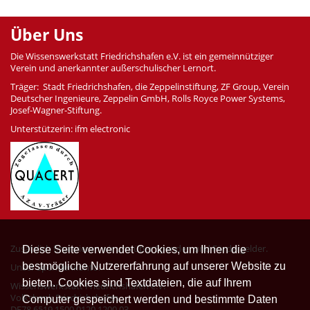
Über Uns
Die Wissenswerkstatt Friedrichshafen e.V. ist ein gemeinnütziger
Verein und anerkannter außerschulischer Lernort.
Träger: Stadt Friedrichshafen, die Zeppelinstiftung, ZF Group, Verein
Deutscher Ingenieure, Zeppelin GmbH, Rolls Royce Power Systems,
Josef-Wagner-Stiftung.
Unterstützerin: ifm electronic
Zusätzlich finanzieren wir uns über Spenden und Fördergelder.
Diese Seite verwendet Cookies, um Ihnen die
bestmögliche Nutzererfahrung auf unserer Website zu
Unser Spendenkonto:
bieten. Cookies sind Textdateien, die auf Ihrem
Wissenswerkstatt Friedrichshafen e.V.
Volksbank Friedrichshafen
Computer gespeichert werden und bestimmte Daten
DE78 6519 1500 0120 1200 03