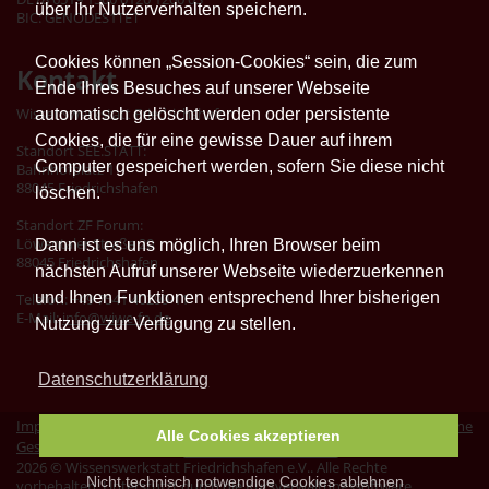
über Ihr Nutzerverhalten speichern.
BIC: GENODES1TET
Cookies können „Session-Cookies“ sein, die zum
Kontakt
Ende Ihres Besuches auf unserer Webseite
Wissenswerkstatt Friedrichshafen
automatisch gelöscht werden oder persistente
Cookies, die für eine gewisse Dauer auf ihrem
Standort SEE.STATT:
Computer gespeichert werden, sofern Sie diese nicht
Bahnhofplatz 1
88045 Friedrichshafen
löschen.
Standort ZF Forum:
Löwentaler Straße 20
Dann ist es uns möglich, Ihren Browser beim
88045 Friedrichshafen
nächsten Aufruf unserer Webseite wiederzuerkennen
und Ihnen Funktionen entsprechend Ihrer bisherigen
Telefon: +49 7541 40299-11
E-Mail:
info@wiwe-fn.de
Nutzung zur Verfügung zu stellen.
Datenschutzerklärung
Impressum
|
Datenschutz
|
Erklärung zur Barrierefreiheit
|
Allgemeine
Alle Cookies akzeptieren
Geschäftsbedingungen
|
Vertrag widerrufen
2026 © Wissenswerkstatt Friedrichshafen e.V.. Alle Rechte
Nicht technisch notwendige Cookies ablehnen
vorbehalten. Unterstützt durch die
Kursverwaltungssoftware
.