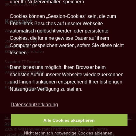
über Ihr Nutzerverhalten speichern.
BIC: GENODES1TET
Cookies können „Session-Cookies“ sein, die zum
Kontakt
Ende Ihres Besuches auf unserer Webseite
Wissenswerkstatt Friedrichshafen
automatisch gelöscht werden oder persistente
Cookies, die für eine gewisse Dauer auf ihrem
Standort SEE.STATT:
Computer gespeichert werden, sofern Sie diese nicht
Bahnhofplatz 1
88045 Friedrichshafen
löschen.
Standort ZF Forum:
Löwentaler Straße 20
Dann ist es uns möglich, Ihren Browser beim
88045 Friedrichshafen
nächsten Aufruf unserer Webseite wiederzuerkennen
und Ihnen Funktionen entsprechend Ihrer bisherigen
Telefon: +49 7541 40299-11
E-Mail:
info@wiwe-fn.de
Nutzung zur Verfügung zu stellen.
Datenschutzerklärung
Impressum
|
Datenschutz
|
Erklärung zur Barrierefreiheit
|
Allgemeine
Alle Cookies akzeptieren
Geschäftsbedingungen
|
Vertrag widerrufen
2026 © Wissenswerkstatt Friedrichshafen e.V.. Alle Rechte
Nicht technisch notwendige Cookies ablehnen
vorbehalten. Unterstützt durch die
Kursverwaltungssoftware
.