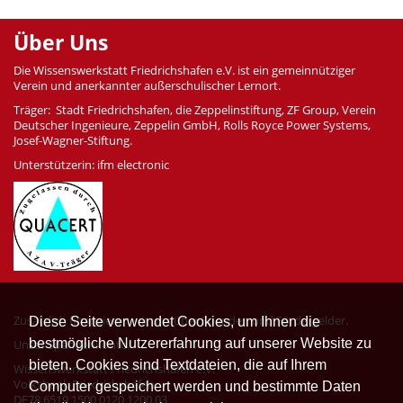
Über Uns
Die Wissenswerkstatt Friedrichshafen e.V. ist ein gemeinnütziger
Verein und anerkannter außerschulischer Lernort.
Träger: Stadt Friedrichshafen, die Zeppelinstiftung, ZF Group, Verein
Deutscher Ingenieure, Zeppelin GmbH, Rolls Royce Power Systems,
Josef-Wagner-Stiftung.
Unterstützerin: ifm electronic
Zusätzlich finanzieren wir uns über Spenden und Fördergelder.
Diese Seite verwendet Cookies, um Ihnen die
bestmögliche Nutzererfahrung auf unserer Website zu
Unser Spendenkonto:
bieten. Cookies sind Textdateien, die auf Ihrem
Wissenswerkstatt Friedrichshafen e.V.
Volksbank Friedrichshafen
Computer gespeichert werden und bestimmte Daten
DE78 6519 1500 0120 1200 03