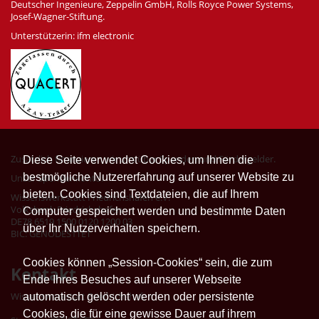
Deutscher Ingenieure, Zeppelin GmbH, Rolls Royce Power Systems,
Josef-Wagner-Stiftung.
Unterstützerin: ifm electronic
Zusätzlich finanzieren wir uns über Spenden und Fördergelder.
Diese Seite verwendet Cookies, um Ihnen die
bestmögliche Nutzererfahrung auf unserer Website zu
Unser Spendenkonto:
bieten. Cookies sind Textdateien, die auf Ihrem
Wissenswerkstatt Friedrichshafen e.V.
Volksbank Friedrichshafen
Computer gespeichert werden und bestimmte Daten
DE78 6519 1500 0120 1200 03
über Ihr Nutzerverhalten speichern.
BIC: GENODES1TET
Cookies können „Session-Cookies“ sein, die zum
Kontakt
Ende Ihres Besuches auf unserer Webseite
Wissenswerkstatt Friedrichshafen
automatisch gelöscht werden oder persistente
Cookies, die für eine gewisse Dauer auf ihrem