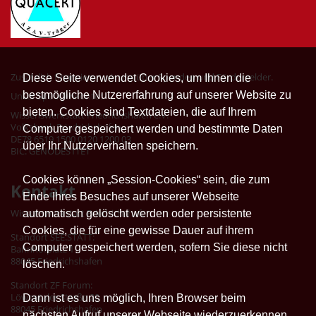
Zusätzlich finanzieren wir uns über Spenden und Fördergelder.
Diese Seite verwendet Cookies, um Ihnen die
bestmögliche Nutzererfahrung auf unserer Website zu
Unser Spendenkonto:
bieten. Cookies sind Textdateien, die auf Ihrem
Wissenswerkstatt Friedrichshafen e.V.
Volksbank Friedrichshafen
Computer gespeichert werden und bestimmte Daten
DE78 6519 1500 0120 1200 03
über Ihr Nutzerverhalten speichern.
BIC: GENODES1TET
Cookies können „Session-Cookies“ sein, die zum
Kontakt
Ende Ihres Besuches auf unserer Webseite
Wissenswerkstatt Friedrichshafen
automatisch gelöscht werden oder persistente
Cookies, die für eine gewisse Dauer auf ihrem
Standort SEE.STATT:
Computer gespeichert werden, sofern Sie diese nicht
Bahnhofplatz 1
88045 Friedrichshafen
löschen.
Standort ZF Forum:
Löwentaler Straße 20
Dann ist es uns möglich, Ihren Browser beim
88045 Friedrichshafen
nächsten Aufruf unserer Webseite wiederzuerkennen