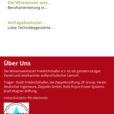
Die Wisswissen was...
Berufsorientierung in...
Anfrageformular...
Liebe Technikbegeisterte...
Über Uns
Die Wissenswerkstatt Friedrichshafen e.V. ist ein gemeinnütziger
Verein und anerkannter außerschulischer Lernort.
Träger: Stadt Friedrichshafen, die Zeppelinstiftung, ZF Group, Verein
Deutscher Ingenieure, Zeppelin GmbH, Rolls Royce Power Systems,
Josef-Wagner-Stiftung.
Unterstützerin: ifm electronic