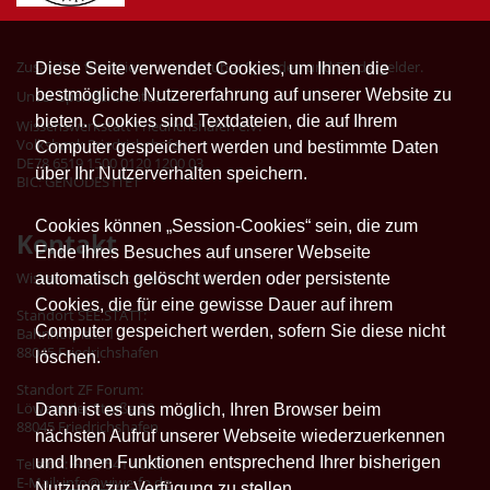
Zusätzlich finanzieren wir uns über Spenden und Fördergelder.
Diese Seite verwendet Cookies, um Ihnen die
bestmögliche Nutzererfahrung auf unserer Website zu
Unser Spendenkonto:
bieten. Cookies sind Textdateien, die auf Ihrem
Wissenswerkstatt Friedrichshafen e.V.
Volksbank Friedrichshafen
Computer gespeichert werden und bestimmte Daten
DE78 6519 1500 0120 1200 03
über Ihr Nutzerverhalten speichern.
BIC: GENODES1TET
Cookies können „Session-Cookies“ sein, die zum
Kontakt
Ende Ihres Besuches auf unserer Webseite
Wissenswerkstatt Friedrichshafen
automatisch gelöscht werden oder persistente
Cookies, die für eine gewisse Dauer auf ihrem
Standort SEE.STATT:
Computer gespeichert werden, sofern Sie diese nicht
Bahnhofplatz 1
88045 Friedrichshafen
löschen.
Standort ZF Forum:
Löwentaler Straße 20
Dann ist es uns möglich, Ihren Browser beim
88045 Friedrichshafen
nächsten Aufruf unserer Webseite wiederzuerkennen
und Ihnen Funktionen entsprechend Ihrer bisherigen
Telefon: +49 7541 40299-11
E-Mail:
info@wiwe-fn.de
Nutzung zur Verfügung zu stellen.