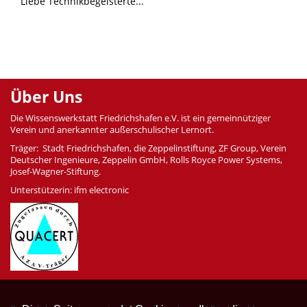
Liebe Technikbegeisterte...
Über Uns
Die Wissenswerkstatt Friedrichshafen e.V. ist ein gemeinnütziger
Verein und anerkannter außerschulischer Lernort.
Träger: Stadt Friedrichshafen, die Zeppelinstiftung, ZF Group, Verein
Deutscher Ingenieure, Zeppelin GmbH, Rolls Royce Power Systems,
Josef-Wagner-Stiftung.
Unterstützerin: ifm electronic