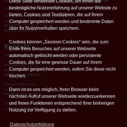
Zusätzlich finanzieren wir uns über Spenden und Fördergelder.
Diese Seite verwendet Cookies, um Ihnen die
bestmögliche Nutzererfahrung auf unserer Website zu
Unser Spendenkonto:
bieten. Cookies sind Textdateien, die auf Ihrem
Wissenswerkstatt Friedrichshafen e.V.
Volksbank Friedrichshafen
Computer gespeichert werden und bestimmte Daten
DE78 6519 1500 0120 1200 03
über Ihr Nutzerverhalten speichern.
BIC: GENODES1TET
Cookies können „Session-Cookies“ sein, die zum
Kontakt
Ende Ihres Besuches auf unserer Webseite
Wissenswerkstatt Friedrichshafen
automatisch gelöscht werden oder persistente
Cookies, die für eine gewisse Dauer auf ihrem
Standort SEE.STATT:
Computer gespeichert werden, sofern Sie diese nicht
Bahnhofplatz 1
88045 Friedrichshafen
löschen.
Standort ZF Forum:
Löwentaler Straße 20
Dann ist es uns möglich, Ihren Browser beim
88045 Friedrichshafen
nächsten Aufruf unserer Webseite wiederzuerkennen
und Ihnen Funktionen entsprechend Ihrer bisherigen
Telefon: +49 7541 40299-11
E-Mail:
info@wiwe-fn.de
Nutzung zur Verfügung zu stellen.
Datenschutzerklärung