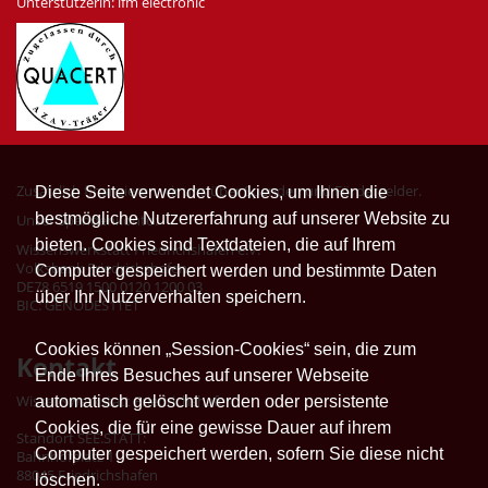
Unterstützerin: ifm electronic
Zusätzlich finanzieren wir uns über Spenden und Fördergelder.
Diese Seite verwendet Cookies, um Ihnen die
bestmögliche Nutzererfahrung auf unserer Website zu
Unser Spendenkonto:
bieten. Cookies sind Textdateien, die auf Ihrem
Wissenswerkstatt Friedrichshafen e.V.
Volksbank Friedrichshafen
Computer gespeichert werden und bestimmte Daten
DE78 6519 1500 0120 1200 03
über Ihr Nutzerverhalten speichern.
BIC: GENODES1TET
Cookies können „Session-Cookies“ sein, die zum
Kontakt
Ende Ihres Besuches auf unserer Webseite
Wissenswerkstatt Friedrichshafen
automatisch gelöscht werden oder persistente
Cookies, die für eine gewisse Dauer auf ihrem
Standort SEE.STATT:
Computer gespeichert werden, sofern Sie diese nicht
Bahnhofplatz 1
88045 Friedrichshafen
löschen.