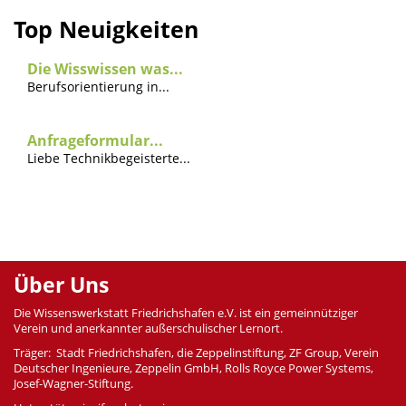
Top Neuigkeiten
Die Wisswissen was...
Berufsorientierung in...
Anfrageformular...
Liebe Technikbegeisterte...
Über Uns
Die Wissenswerkstatt Friedrichshafen e.V. ist ein gemeinnütziger
Verein und anerkannter außerschulischer Lernort.
Träger: Stadt Friedrichshafen, die Zeppelinstiftung, ZF Group, Verein
Deutscher Ingenieure, Zeppelin GmbH, Rolls Royce Power Systems,
Josef-Wagner-Stiftung.