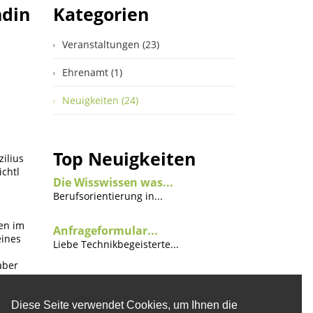
ndin
Kategorien
Veranstaltungen (23)
Ehrenamt (1)
Neuigkeiten (24)
Top Neuigkeiten
ilius
ichtl
Die Wisswissen was...
Berufsorientierung in...
en im
Anfrageformular...
eines
Liebe Technikbegeisterte...
aber
Diese Seite verwendet Cookies, um Ihnen die