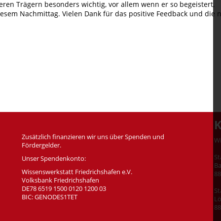
eren Trägern besonders wichtig, vor allem wenn er so begeistert,
 diesem Nachmittag. Vielen Dank für das positive Feedback und die
K
Zusätzlich finanzieren wir uns über Spenden und
Wi
Fördergelder.
St
Unser Spendenkonto:
Ba
Wissenswerkstatt Friedrichshafen e.V.
88
Volksbank Friedrichshafen
DE78 6519 1500 0120 1200 03
St
BIC: GENODES1TET
Lö
88