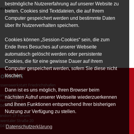
bestmögliche Nutzererfahrung auf unserer Website zu
 neuen
bieten. Cookies sind Textdateien, die auf Ihrem
Computer gespeichert werden und bestimmte Daten
über Ihr Nutzerverhalten speichern.
Cookies können „Session-Cookies“ sein, die zum
Ende Ihres Besuches auf unserer Webseite
automatisch gelöscht werden oder persistente
Cookies, die für eine gewisse Dauer auf ihrem
Computer gespeichert werden, sofern Sie diese nicht
ontakt
löschen.
ssenswerkstatt Friedrichshafen
Dann ist es uns möglich, Ihren Browser beim
andort SEE.STATT:
nächsten Aufruf unserer Webseite wiederzuerkennen
hnhofplatz 1
und Ihnen Funktionen entsprechend Ihrer bisherigen
045 Friedrichshafen
Nutzung zur Verfügung zu stellen.
andort ZF Forum:
wentaler Straße 20
045 Friedrichshafen
Datenschutzerklärung