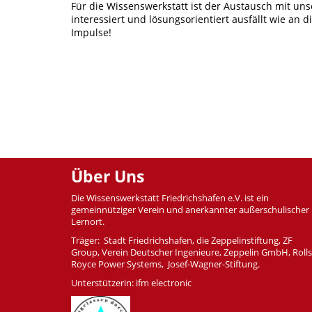
Für die Wissenswerkstatt ist der Austausch mit uns
interessiert und lösungsorientiert ausfällt wie an
Impulse!
Über Uns
Die Wissenswerkstatt Friedrichshafen e.V. ist ein
gemeinnütziger Verein und anerkannter außerschulischer
Lernort.
Träger: Stadt Friedrichshafen, die Zeppelinstiftung, ZF
Group, Verein Deutscher Ingenieure, Zeppelin GmbH, Rolls
Royce Power Systems, Josef-Wagner-Stiftung.
Unterstützerin: ifm electronic