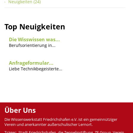
Neuigkeiten (24)
Top Neuigkeiten
Die Wisswissen was...
Berufsorientierung in...
Anfrageformular...
Liebe Technikbegeisterte...
Über Uns
Die Wissenswerkstatt Friedrichshafen e.V. ist ein gemeinnütziger
Verein und anerkannter außerschulischer Lernort.
Träger: Stadt Friedrichshafen, die Zeppelinstiftung, ZF Group, Verein