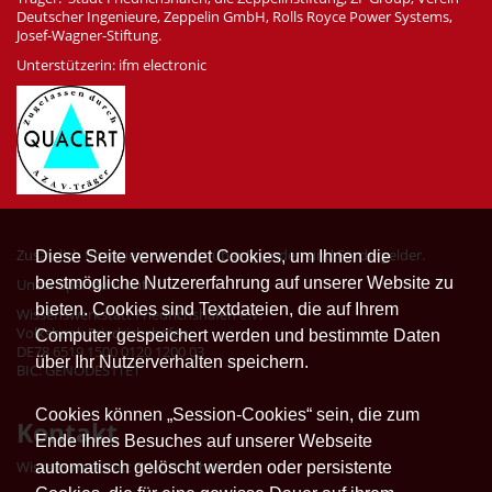
Deutscher Ingenieure, Zeppelin GmbH, Rolls Royce Power Systems,
Josef-Wagner-Stiftung.
Unterstützerin: ifm electronic
Zusätzlich finanzieren wir uns über Spenden und Fördergelder.
Diese Seite verwendet Cookies, um Ihnen die
bestmögliche Nutzererfahrung auf unserer Website zu
Unser Spendenkonto:
bieten. Cookies sind Textdateien, die auf Ihrem
Wissenswerkstatt Friedrichshafen e.V.
Volksbank Friedrichshafen
Computer gespeichert werden und bestimmte Daten
DE78 6519 1500 0120 1200 03
über Ihr Nutzerverhalten speichern.
BIC: GENODES1TET
Cookies können „Session-Cookies“ sein, die zum
Kontakt
Ende Ihres Besuches auf unserer Webseite
Wissenswerkstatt Friedrichshafen
automatisch gelöscht werden oder persistente