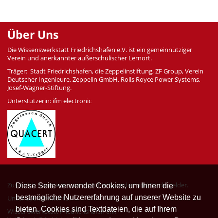
Über Uns
Die Wissenswerkstatt Friedrichshafen e.V. ist ein gemeinnütziger
Verein und anerkannter außerschulischer Lernort.
Träger: Stadt Friedrichshafen, die Zeppelinstiftung, ZF Group, Verein
Deutscher Ingenieure, Zeppelin GmbH, Rolls Royce Power Systems,
Josef-Wagner-Stiftung.
Unterstützerin: ifm electronic
Zusätzlich finanzieren wir uns über Spenden und Fördergelder.
Diese Seite verwendet Cookies, um Ihnen die
bestmögliche Nutzererfahrung auf unserer Website zu
Unser Spendenkonto:
bieten. Cookies sind Textdateien, die auf Ihrem
Wissenswerkstatt Friedrichshafen e.V.