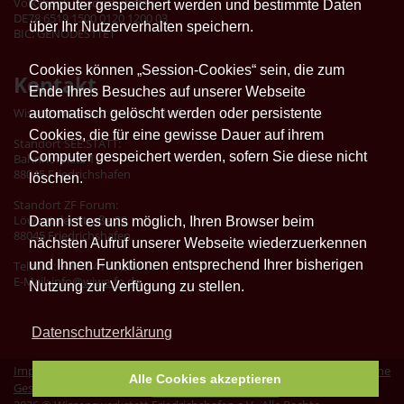
Volksbank Friedrichshafen
Computer gespeichert werden und bestimmte Daten
DE78 6519 1500 0120 1200 03
über Ihr Nutzerverhalten speichern.
BIC: GENODES1TET
Cookies können „Session-Cookies“ sein, die zum
Kontakt
Ende Ihres Besuches auf unserer Webseite
Wissenswerkstatt Friedrichshafen
automatisch gelöscht werden oder persistente
Cookies, die für eine gewisse Dauer auf ihrem
Standort SEE.STATT:
Computer gespeichert werden, sofern Sie diese nicht
Bahnhofplatz 1
88045 Friedrichshafen
löschen.
Standort ZF Forum:
Löwentaler Straße 20
Dann ist es uns möglich, Ihren Browser beim
88045 Friedrichshafen
nächsten Aufruf unserer Webseite wiederzuerkennen
und Ihnen Funktionen entsprechend Ihrer bisherigen
Telefon: +49 7541 40299-11
E-Mail:
info@wiwe-fn.de
Nutzung zur Verfügung zu stellen.
Datenschutzerklärung
Impressum
|
Datenschutz
|
Erklärung zur Barrierefreiheit
|
Allgemeine
Alle Cookies akzeptieren
Geschäftsbedingungen
|
Vertrag widerrufen