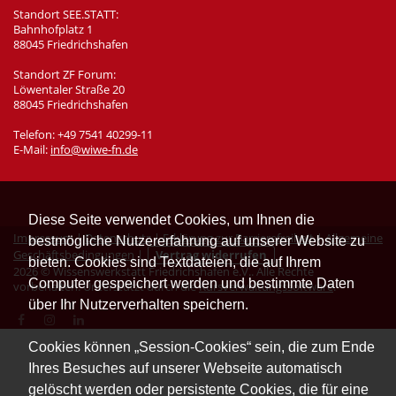
Standort SEE.STATT:
Bahnhofplatz 1
88045 Friedrichshafen
Standort ZF Forum:
Löwentaler Straße 20
88045 Friedrichshafen
Telefon: +49 7541 40299-11
E-Mail:
info@wiwe-fn.de
Diese Seite verwendet Cookies, um Ihnen die
Impressum
|
Datenschutz
|
Erklärung zur Barrierefreiheit
|
Allgemeine
bestmögliche Nutzererfahrung auf unserer Website zu
Geschäftsbedingungen
|
Vertrag widerrufen
bieten. Cookies sind Textdateien, die auf Ihrem
2026 © Wissenswerkstatt Friedrichshafen e.V.. Alle Rechte
Computer gespeichert werden und bestimmte Daten
vorbehalten. Unterstützt durch die
Kursverwaltungssoftware
.
über Ihr Nutzerverhalten speichern.
Cookies können „Session-Cookies“ sein, die zum Ende
Ihres Besuches auf unserer Webseite automatisch
gelöscht werden oder persistente Cookies, die für eine