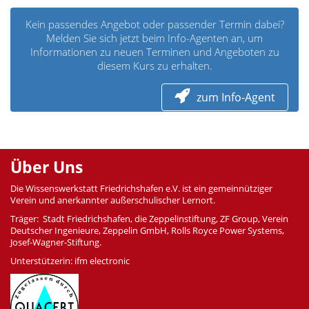
Kein passendes Angebot oder passender Termin dabei?
Melden Sie sich jetzt beim Info-Agenten an, um
Informationen zu neuen Terminen und Angeboten zu
diesem Kurs zu erhalten.
zum Info-Agent
Über Uns
Die Wissenswerkstatt Friedrichshafen e.V. ist ein gemeinnütziger
Verein und anerkannter außerschulischer Lernort.
Träger: Stadt Friedrichshafen, die Zeppelinstiftung, ZF Group, Verein
Deutscher Ingenieure, Zeppelin GmbH, Rolls Royce Power Systems,
Josef-Wagner-Stiftung.
Unterstützerin: ifm electronic