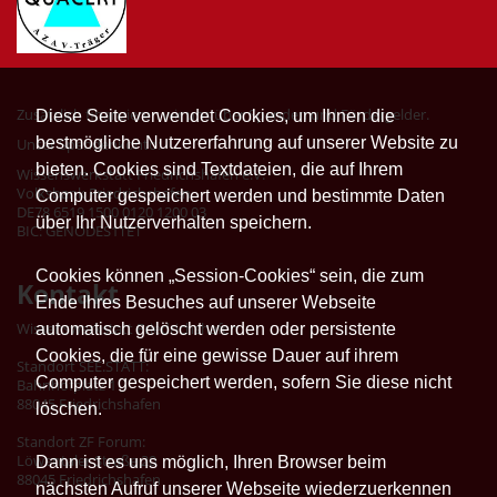
Zusätzlich finanzieren wir uns über Spenden und Fördergelder.
Diese Seite verwendet Cookies, um Ihnen die
bestmögliche Nutzererfahrung auf unserer Website zu
Unser Spendenkonto:
bieten. Cookies sind Textdateien, die auf Ihrem
Wissenswerkstatt Friedrichshafen e.V.
Volksbank Friedrichshafen
Computer gespeichert werden und bestimmte Daten
DE78 6519 1500 0120 1200 03
über Ihr Nutzerverhalten speichern.
BIC: GENODES1TET
Cookies können „Session-Cookies“ sein, die zum
Kontakt
Ende Ihres Besuches auf unserer Webseite
automatisch gelöscht werden oder persistente
Wissenswerkstatt Friedrichshafen
Cookies, die für eine gewisse Dauer auf ihrem
Standort SEE.STATT:
Computer gespeichert werden, sofern Sie diese nicht
Bahnhofplatz 1
88045 Friedrichshafen
löschen.
Standort ZF Forum:
Löwentaler Straße 20
Dann ist es uns möglich, Ihren Browser beim
88045 Friedrichshafen
nächsten Aufruf unserer Webseite wiederzuerkennen